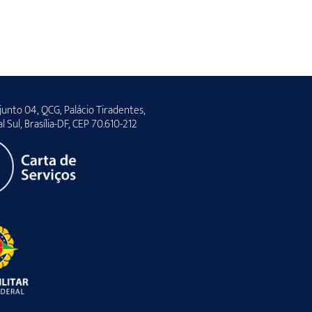
unto 04, QCG, Palácio Tiradentes,
al Sul, Brasília-DF, CEP 70.610-212