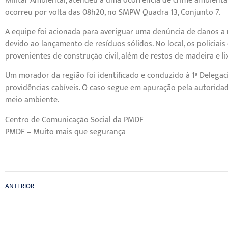
Militar Ambiental, atendeu a uma ocorrência de crime ambiental 
ocorreu por volta das 08h20, no SMPW Quadra 13, Conjunto 7.
A equipe foi acionada para averiguar uma denúncia de danos a 
devido ao lançamento de resíduos sólidos. No local, os policiai
provenientes de construção civil, além de restos de madeira e 
Um morador da região foi identificado e conduzido à 1ª Delegac
providências cabíveis. O caso segue em apuração pela autoridad
meio ambiente.
Centro de Comunicação Social da PMDF
PMDF – Muito mais que segurança
ANTERIOR