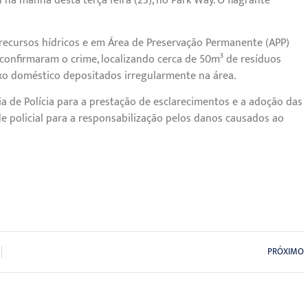
na manhã desta terça-feira (23), no Park Way. O flagrante
recursos hídricos e em Área de Preservação Permanente (APP)
s confirmaram o crime, localizando cerca de 50m³ de resíduos
lixo doméstico depositados irregularmente na área.
ia de Polícia para a prestação de esclarecimentos e a adoção das
e policial para a responsabilização pelos danos causados ao
PRÓXIMO