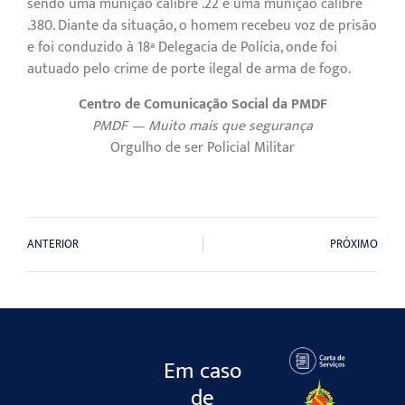
sendo uma munição calibre .22 e uma munição calibre
.380. Diante da situação, o homem recebeu voz de prisão
e foi conduzido à 18ª Delegacia de Polícia, onde foi
autuado pelo crime de porte ilegal de arma de fogo.
Centro de Comunicação Social da PMDF
PMDF — Muito mais que segurança
Orgulho de ser Policial Militar
ANTERIOR
PRÓXIMO
Em caso
de