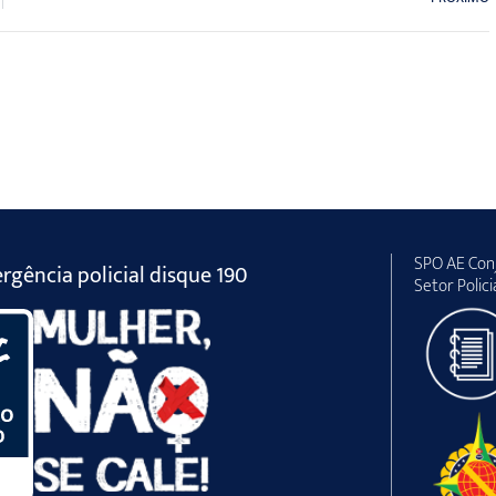
SPO AE Conj
gência policial disque 190
Setor Polici