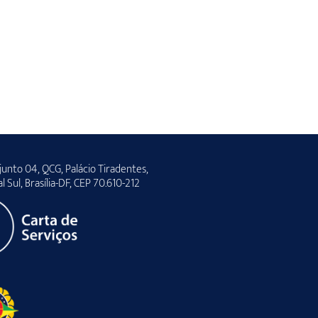
unto 04, QCG, Palácio Tiradentes,
al Sul, Brasília-DF, CEP 70.610-212