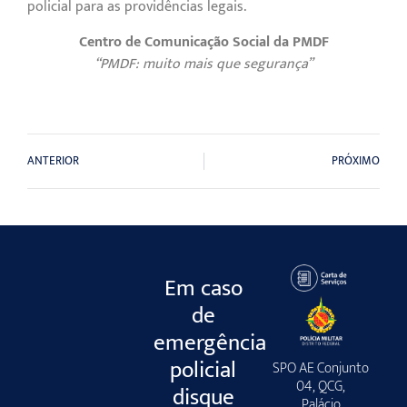
policial para as providências legais.
Centro de Comunicação Social da PMDF
“PMDF: muito mais que segurança”
ANTERIOR
PRÓXIMO
Em caso
de
emergência
policial
SPO AE Conjunto
04, QCG,
disque
Palácio