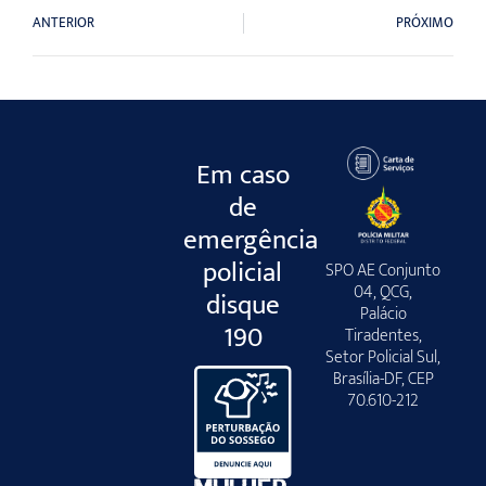
ANTERIOR
PRÓXIMO
Em caso
de
emergência
policial
SPO AE Conjunto
04, QCG,
disque
Palácio
190
Tiradentes,
Setor Policial Sul,
Brasília-DF, CEP
70.610-212