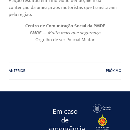
A ação resultou em 1 indivíduo detido, além da
contenção da ameaça aos motoristas que transitavam
pela região.
Centro de Comunicação Social da PMDF
PMDF — Muito mais que segurança
Orgulho de ser Policial Militar
ANTERIOR
PRÓXIMO
Em caso
de
emergência