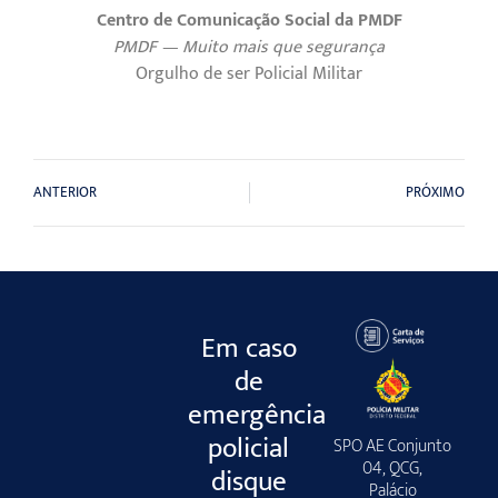
Centro de Comunicação Social da PMDF
PMDF — Muito mais que segurança
Orgulho de ser Policial Militar
ANTERIOR
PRÓXIMO
Em caso
de
emergência
policial
SPO AE Conjunto
04, QCG,
disque
Palácio