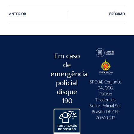
ANTERIOR
PRÓXIMO
Em caso
de
emergência
policial
SPO AE Conjunto
04, QCG,
disque
Palácio
190
Tiradentes,
Setor Policial Sul,
Brasília-DF, CEP
70.610-212