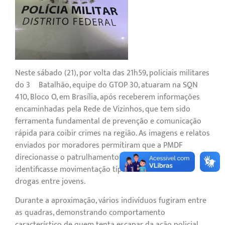
Neste sábado (21), por volta das 21h59, policiais militares
do 3º Batalhão, equipe do GTOP 30, atuaram na SQN
410, Bloco O, em Brasília, após receberem informações
encaminhadas pela Rede de Vizinhos, que tem sido
ferramenta fundamental de prevenção e comunicação
rápida para coibir crimes na região. As imagens e relatos
enviados por moradores permitiram que a PMDF
direcionasse o patrulhamento com precisão e
identificasse movimentação típica de mercancia de
drogas entre jovens.
Durante a aproximação, vários indivíduos fugiram entre
as quadras, demonstrando comportamento
característico de quem tenta escapar da ação policial.