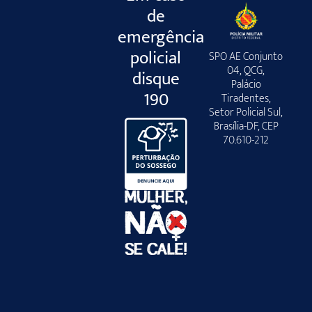
de
emergência
policial
SPO AE Conjunto
04, QCG,
disque
Palácio
190
Tiradentes,
Setor Policial Sul,
Brasília-DF, CEP
70.610-212