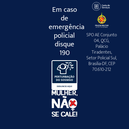
Em caso
de
emergência
policial
SPO AE Conjunto
04, QCG,
disque
Palácio
190
Tiradentes,
Setor Policial Sul,
Brasília-DF, CEP
70.610-212