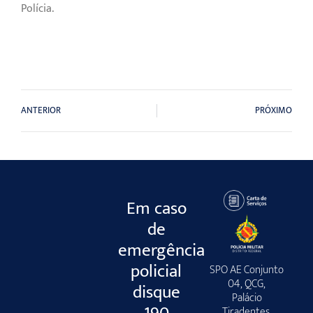
Polícia.
ANTERIOR
PRÓXIMO
Em caso
de
emergência
policial
SPO AE Conjunto
04, QCG,
disque
Palácio
Tiradentes,