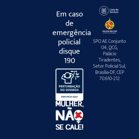
Em caso
de
emergência
policial
SPO AE Conjunto
04, QCG,
disque
Palácio
190
Tiradentes,
Setor Policial Sul,
Brasília-DF, CEP
70.610-212