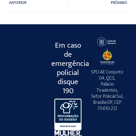
ANTERIOR
PRÓXIMO
Em caso
de
emergência
policial
SPO AE Conjunto
04, QCG,
disque
Palácio
190
Tiradentes,
Setor Policial Sul,
Brasília-DF, CEP
70.610-212