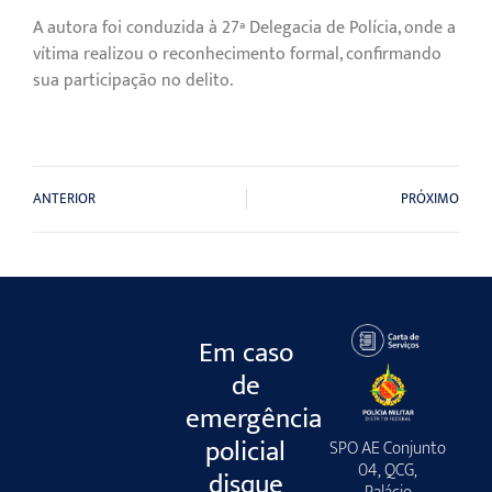
A autora foi conduzida à 27ª Delegacia de Polícia, onde a
vítima realizou o reconhecimento formal, confirmando
sua participação no delito.
ANTERIOR
PRÓXIMO
Em caso
de
emergência
policial
SPO AE Conjunto
04, QCG,
disque