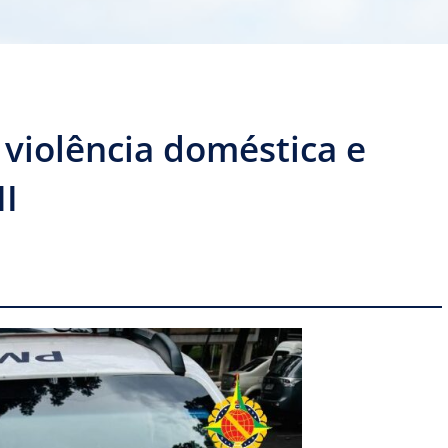
iolência doméstica e
II