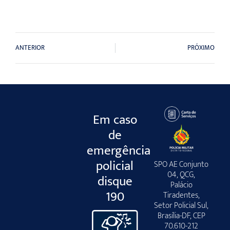
ANTERIOR
PRÓXIMO
Em caso
de
emergência
policial
SPO AE Conjunto
04, QCG,
disque
Palácio
190
Tiradentes,
Setor Policial Sul,
Brasília-DF, CEP
70.610-212