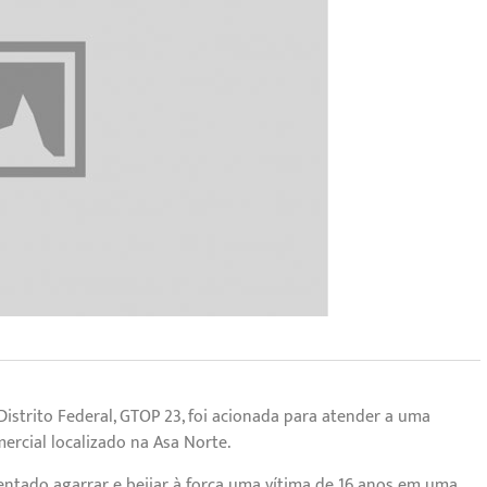
 Distrito Federal, GTOP 23, foi acionada para atender a uma
rcial localizado na Asa Norte.
entado agarrar e beijar à força uma vítima de 16 anos em uma