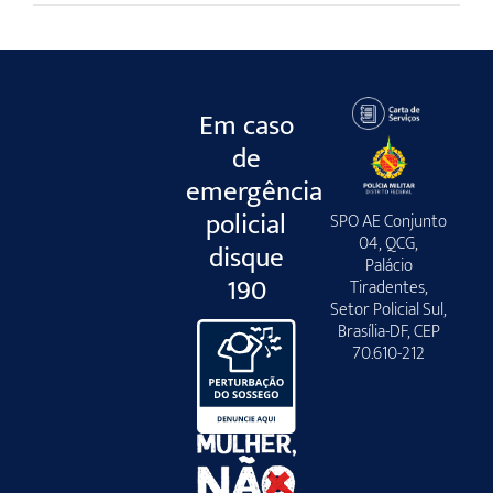
Em caso
de
emergência
policial
SPO AE Conjunto
04, QCG,
disque
Palácio
190
Tiradentes,
Setor Policial Sul,
Brasília-DF, CEP
70.610-212