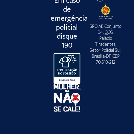
Em caso
de
emergência
policial
SPO AE Conjunto
04, QCG,
disque
Palácio
190
Tiradentes,
Setor Policial Sul,
Brasília-DF, CEP
70.610-212