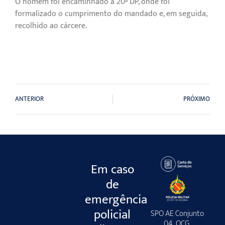
O homem foi encaminhado à 20ª DP, onde foi
formalizado o cumprimento do mandado e, em seguida,
recolhido ao cárcere.
ANTERIOR
PRÓXIMO
Em caso
de
emergência
policial
SPO AE Conjunto
04, QCG,