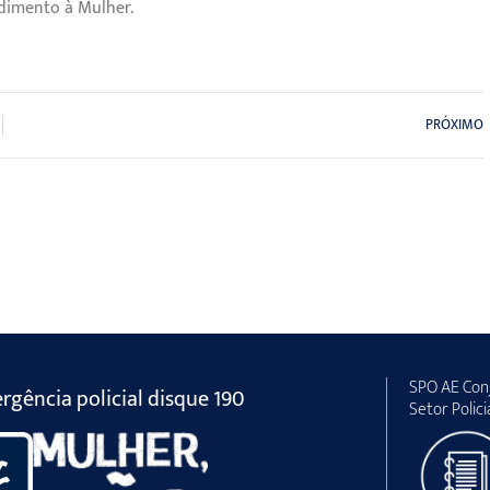
dimento à Mulher.
PRÓXIMO
SPO AE Conj
gência policial disque 190
Setor Polici