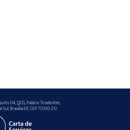
unto 04, QCG, Palácio Tiradentes,
al Sul, Brasília-DF, CEP 70.610-212