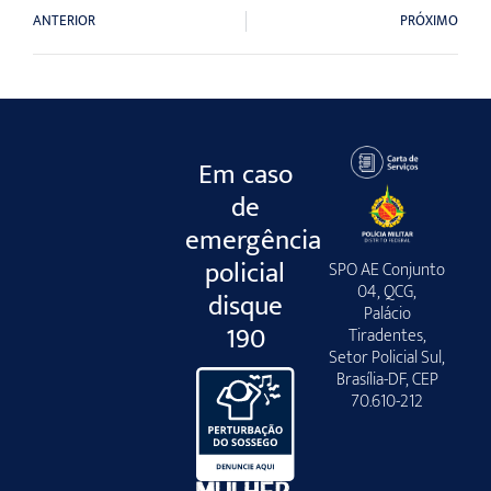
ANTERIOR
PRÓXIMO
Em caso
de
emergência
policial
SPO AE Conjunto
04, QCG,
disque
Palácio
190
Tiradentes,
Setor Policial Sul,
Brasília-DF, CEP
70.610-212