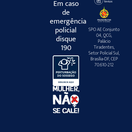
Em caso
de
emergência
policial
SPO AE Conjunto
04, QCG,
disque
Palácio
190
Tiradentes,
Setor Policial Sul,
Brasília-DF, CEP
70.610-212