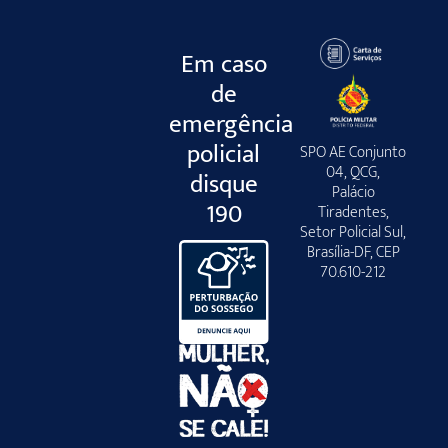
Em caso
de
emergência
policial
SPO AE Conjunto
04, QCG,
disque
Palácio
190
Tiradentes,
Setor Policial Sul,
Brasília-DF, CEP
70.610-212