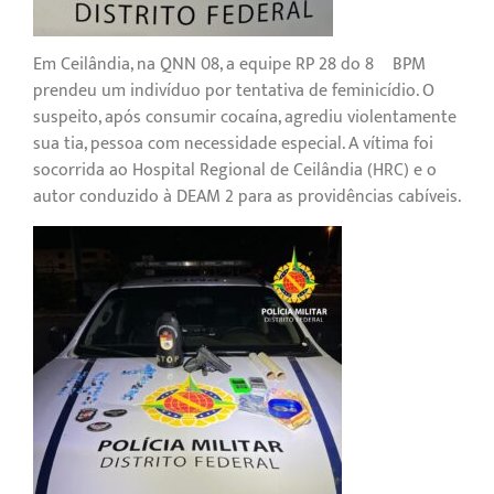
Em Ceilândia, na QNN 08, a equipe RP 28 do 8º BPM
prendeu um indivíduo por tentativa de feminicídio. O
suspeito, após consumir cocaína, agrediu violentamente
sua tia, pessoa com necessidade especial. A vítima foi
socorrida ao Hospital Regional de Ceilândia (HRC) e o
autor conduzido à DEAM 2 para as providências cabíveis.