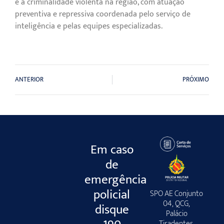
e à criminalidade violenta na região, com atuação
preventiva e repressiva coordenada pelo serviço de
inteligência e pelas equipes especializadas.
ANTERIOR
PRÓXIMO
Em caso
de
emergência
policial
SPO AE Conjunto
04, QCG,
disque
Palácio
Tiradentes,