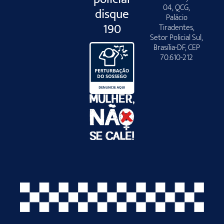
04, QCG,
disque
Palácio
190
Tiradentes,
Setor Policial Sul,
Brasília-DF, CEP
70.610-212