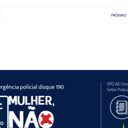
PRÓXIMO
SPO AE Conj
gência policial disque 190
Setor Polici