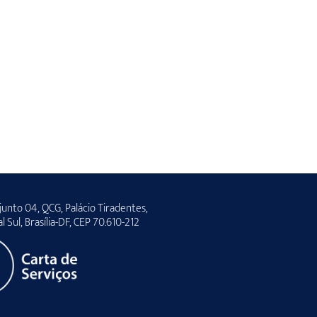
unto 04, QCG, Palácio Tiradentes,
al Sul, Brasília-DF, CEP 70.610-212