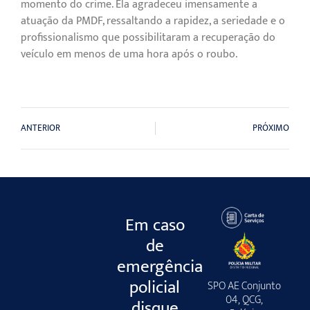
momento do crime. Ela agradeceu imensamente a
atuação da PMDF, ressaltando a rapidez, a seriedade e o
profissionalismo que possibilitaram a recuperação do
veículo em menos de uma hora após o roubo.
ANTERIOR
PRÓXIMO
Em caso
de
emergência
policial
SPO AE Conjunto
04, QCG,
disque