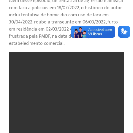
Além desse episódio, de tentativa de agressão e ameaça
com faca a policiais em 18/07/2022, o histórico do autor
inclui tentativa de homicídio com uso de faca em
30/04/2022, roubo a transeunte em 06/03/2022, furto
em residência em 02/03/2022 e tentativa de roubo
frustrada pela PMDF, na data de ontem, em um
estabelecimento comercial.