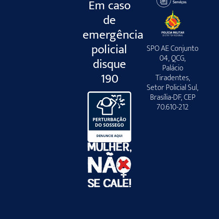
Em caso
de
emergência
policial
SPO AE Conjunto
04, QCG,
disque
Palácio
190
Tiradentes,
Setor Policial Sul,
Brasília-DF, CEP
70.610-212