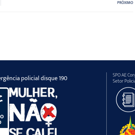
PRÓXIMO
SPO AE Conj
gência policial disque 190
Setor Polici