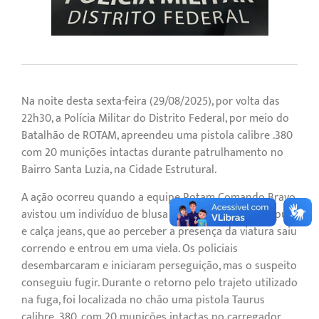
Na noite desta sexta-feira (29/08/2025), por volta das
22h30, a Polícia Militar do Distrito Federal, por meio do
Batalhão de ROTAM, apreendeu uma pistola calibre .380
com 20 munições intactas durante patrulhamento no
Bairro Santa Luzia, na Cidade Estrutural.
A ação ocorreu quando a equipe Rotam Comando Bravo
avistou um indivíduo de blusa de frio escura com capuz
e calça jeans, que ao perceber a presença da viatura saiu
correndo e entrou em uma viela. Os policiais
desembarcaram e iniciaram perseguição, mas o suspeito
conseguiu fugir. Durante o retorno pelo trajeto utilizado
na fuga, foi localizada no chão uma pistola Taurus
calibre .380, com 20 munições intactas no carregador.