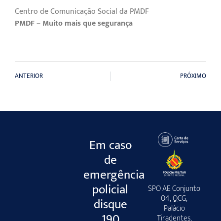
Centro de Comunicação Social da PMDF
PMDF – Muito mais que segurança
ANTERIOR
PRÓXIMO
Em caso
de
emergência
policial
SPO AE Conjunto
04, QCG,
disque
Palácio
190
Tiradentes,