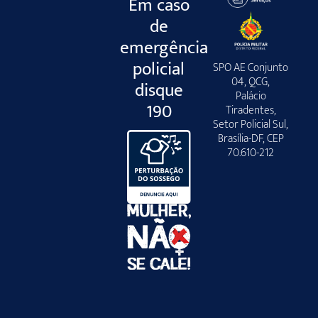
Em caso
de
emergência
policial
SPO AE Conjunto
04, QCG,
disque
Palácio
190
Tiradentes,
Setor Policial Sul,
Brasília-DF, CEP
70.610-212