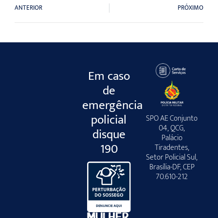
ANTERIOR
PRÓXIMO
Em caso
de
emergência
policial
SPO AE Conjunto
04, QCG,
disque
Palácio
190
Tiradentes,
Setor Policial Sul,
Brasília-DF, CEP
70.610-212