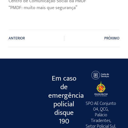
Centro de Comunicação Social da PMDF
“PMDF: muito mais que segurança”
ANTERIOR
PRÓXIMO
Em caso
de
emergência
policial
SPO AE Conjunto
04, QCG,
disque
Palácio
190
Tiradentes,
Setor Policial Sul,