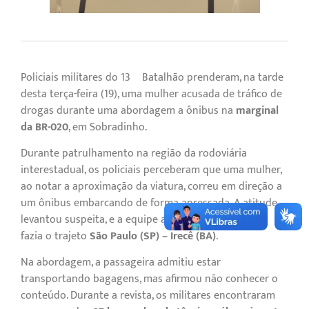
Policiais militares do 13º Batalhão prenderam, na tarde
desta terça-feira (19), uma mulher acusada de tráfico de
drogas durante uma abordagem a ônibus na
marginal
da BR-020
, em Sobradinho.
Durante patrulhamento na região da rodoviária
interestadual, os policiais perceberam que uma mulher,
ao notar a aproximação da viatura, correu em direção a
um ônibus embarcando de forma apressada. A atitude
levantou suspeita, e a equipe abordou o ônibus que
fazia o trajeto
São Paulo (SP) – Irecê (BA)
.
Na abordagem, a passageira admitiu estar
transportando bagagens, mas afirmou não conhecer o
conteúdo. Durante a revista, os militares encontraram