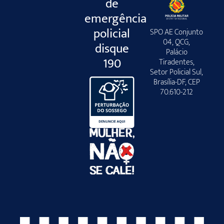
de
emergência
policial
SPO AE Conjunto
04, QCG,
disque
Palácio
190
Tiradentes,
Setor Policial Sul,
Brasília-DF, CEP
70.610-212