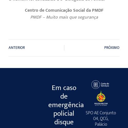
Centro de Comunicação Social da PMDF
PMDF – Muito mais que segurança
ANTERIOR
PRÓXIMO
Em caso
de
emergência
policial
SPO AE Conjunto
04, QCG,
disque
Palácio