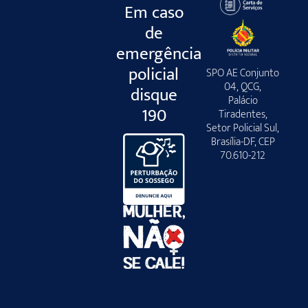
Em caso
de
emergência
policial
SPO AE Conjunto
04, QCG,
disque
Palácio
190
Tiradentes,
Setor Policial Sul,
Brasília-DF, CEP
70.610-212