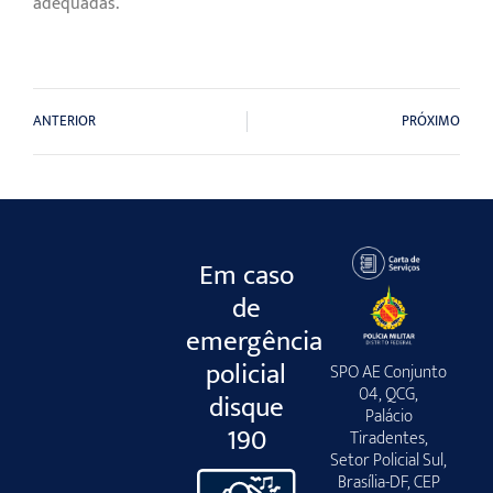
adequadas.
ANTERIOR
PRÓXIMO
Em caso
de
emergência
policial
SPO AE Conjunto
04, QCG,
disque
Palácio
190
Tiradentes,
Setor Policial Sul,
Brasília-DF, CEP