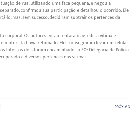
tuação de rua, utilizando uma faca pequena, e negou a
parado, confirmou sua participação e detalhou o ocorrido. Ele
tá-lo, mas, sem sucesso, decidiram subtrair os pertences da
luta corporal. Os autores então tentaram agredir a vítima e
 o motorista havia retomado. Eles conseguiram levar um celular
dos fatos, os dois foram encaminhados à 30ª Delegacia de Polícia
ecuperado e diversos pertences das vítimas.
PRÓXIMO