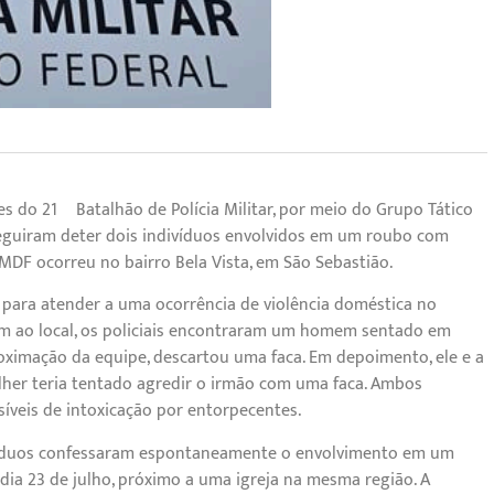
res do 21º Batalhão de Polícia Militar, por meio do Grupo Tático
eguiram deter dois indivíduos envolvidos em um roubo com
PMDF ocorreu no bairro Bela Vista, em São Sebastião.
io para atender a uma ocorrência de violência doméstica no
em ao local, os policiais encontraram um homem sentado em
oximação da equipe, descartou uma faca. Em depoimento, ele e a
lher teria tentado agredir o irmão com uma faca. Ambos
íveis de intoxicação por entorpecentes.
divíduos confessaram espontaneamente o envolvimento em um
dia 23 de julho, próximo a uma igreja na mesma região. A