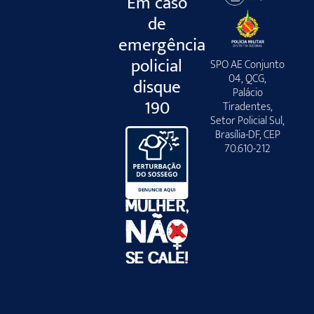
Em caso
de
emergência
policial
SPO AE Conjunto
04, QCG,
disque
Palácio
190
Tiradentes,
Setor Policial Sul,
Brasília-DF, CEP
70.610-212