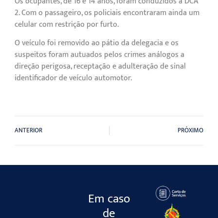
Os ocupantes, de 16 e 14 anos, foram conduzidos à DCA
2. Com o passageiro, os policiais encontraram ainda um
celular com restrição por furto.
O veículo foi removido ao pátio da delegacia e os
suspeitos foram autuados pelos crimes análogos a
direção perigosa, receptação e adulteração de sinal
identificador de veículo automotor.
ANTERIOR
PRÓXIMO
Em caso
de