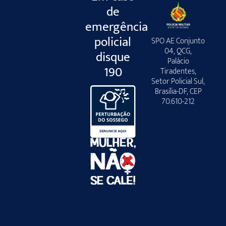
de
emergência
policial
SPO AE Conjunto
04, QCG,
disque
Palácio
190
Tiradentes,
Setor Policial Sul,
Brasília-DF, CEP
70.610-212