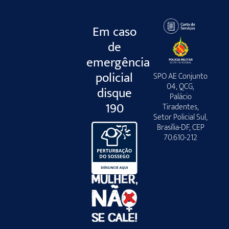
Em caso
de
emergência
policial
SPO AE Conjunto
04, QCG,
disque
Palácio
190
Tiradentes,
Setor Policial Sul,
Brasília-DF, CEP
70.610-212