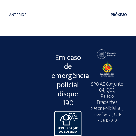
ANTERIOR
PRÓXIMO
Em caso
de
emergência
policial
SPO AE Conjunto
04, QCG,
disque
Palácio
190
Tiradentes,
Setor Policial Sul,
Brasília-DF, CEP
70.610-212