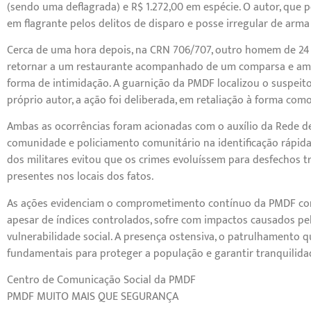
(sendo uma deflagrada) e R$ 1.272,00 em espécie. O autor, que 
em flagrante pelos delitos de disparo e posse irregular de arma
Cerca de uma hora depois, na CRN 706/707, outro homem de 24 a
retornar a um restaurante acompanhado de um comparsa e ame
forma de intimidação. A guarnição da PMDF localizou o suspeit
próprio autor, a ação foi deliberada, em retaliação à forma com
Ambas as ocorrências foram acionadas com o auxílio da Rede de
comunidade e policiamento comunitário na identificação rápida d
dos militares evitou que os crimes evoluíssem para desfechos tr
presentes nos locais dos fatos.
As ações evidenciam o comprometimento contínuo da PMDF com
apesar de índices controlados, sofre com impactos causados pe
vulnerabilidade social. A presença ostensiva, o patrulhamento 
fundamentais para proteger a população e garantir tranquilid
Centro de Comunicação Social da PMDF
PMDF MUITO MAIS QUE SEGURANÇA