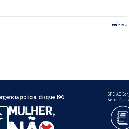
PRÓXIMO
SPO AE Conj
gência policial disque 190
Setor Polici