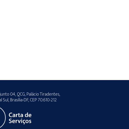
unto 04, QCG, Palácio Tiradentes,
al Sul, Brasília-DF, CEP 70.610-212