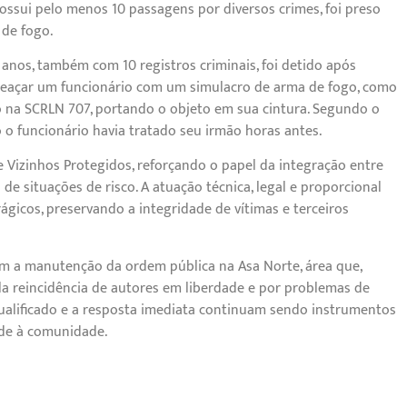
possui pelo menos 10 passagens por diversos crimes, foi preso
 de fogo.
nos, também com 10 registros criminais, foi detido após
açar um funcionário com um simulacro de arma de fogo, como
o na SCRLN 707, portando o objeto em sua cintura. Segundo o
o o funcionário havia tratado seu irmão horas antes.
 Vizinhos Protegidos, reforçando o papel da integração entre
e situações de risco. A atuação técnica, legal e proporcional
ágicos, preservando a integridade de vítimas e terceiros
 a manutenção da ordem pública na Asa Norte, área que,
la reincidência de autores em liberdade e por problemas de
qualificado e a resposta imediata continuam sendo instrumentos
ade à comunidade.