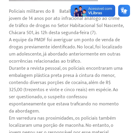
Policiais militares do 8º Batalhão apreenderam um
jovem de 14 anos por ato infracional análogo ao crime
de tráfico de drogas no Setor Habitacional Sol Nascente,
Chácara 501, às 12h desta segunda-feira (7).
A equipe da PMDF foi averiguar um ponto de venda de
drogas previamente identificado. No local, foi localizado
um adolescente, já abordado anteriormente em outras
ocorrências relacionadas ao tráfico.
Durante a revista pessoal, os policiais encontraram uma
embalagem plástica preta presa à cintura do menor,
contendo diversas porções de cocaína, além de R$
325,00 (trezentos e vinte e cinco reais) em espécie. Ao
ser questionado, o suspeito confessou
espontaneamente que estava traficando no momento
da abordagem.
Em varredura nas proximidades, os policiais também
localizaram uma porção de maconha. No entanto, o
jovem negou ser o responsável por esse material.