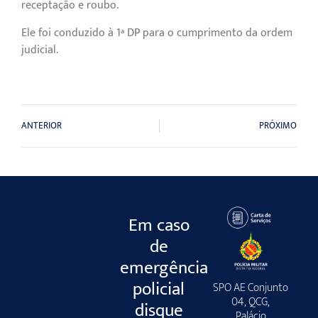
receptação e roubo.
Ele foi conduzido à 1ª DP para o cumprimento da ordem
judicial.
ANTERIOR
PRÓXIMO
Em caso
de
emergência
policial
SPO AE Conjunto
04, QCG,
disque
Palácio