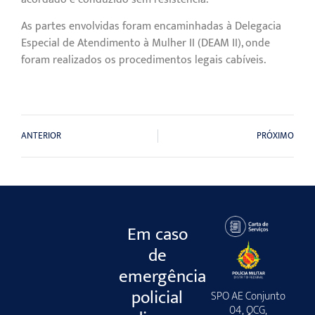
As partes envolvidas foram encaminhadas à Delegacia
Especial de Atendimento à Mulher II (DEAM II), onde
foram realizados os procedimentos legais cabíveis.
ANTERIOR
PRÓXIMO
Em caso
de
emergência
policial
SPO AE Conjunto
04, QCG,