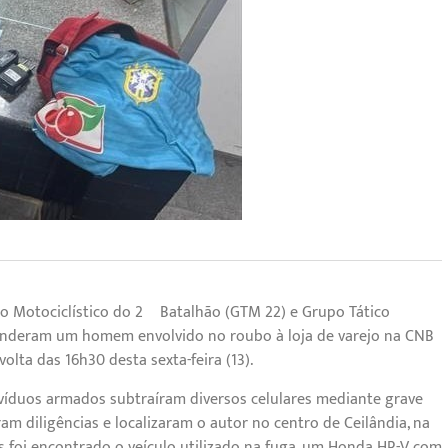
o Motociclístico do 2º Batalhão (GTM 22) e Grupo Tático
enderam um homem envolvido no roubo à loja de varejo na CNB
volta das 16h30 desta sexta-feira (13).
ivíduos armados subtraíram diversos celulares mediante grave
aram diligências e localizaram o autor no centro de Ceilândia, na
 foi encontrado o veículo utilizado na fuga, um Honda HR-V com